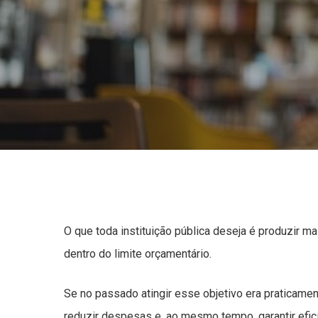
O que toda instituição pública deseja é produzir m
Pressione Enter para pesquisar ou ESC para 
dentro do limite orçamentário.
Se no passado atingir esse objetivo era praticam
reduzir despesas e, ao mesmo tempo, garantir efici