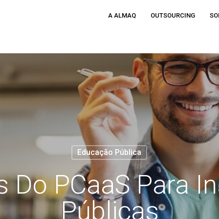
A ALMAQ
OUTSOURCING
SO
Educação Pública
s Do PCaaS Para In
Públicas