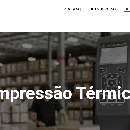
A ALMAQ
OUTSOURCING
SO
mpressão Térmi
fechar