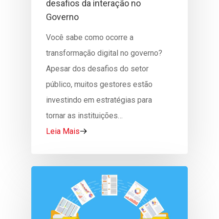
desafios da interação no
Governo
Você sabe como ocorre a
transformação digital no governo?
Apesar dos desafios do setor
público, muitos gestores estão
investindo em estratégias para
tornar as instituições…
A Almaq
Leia Mais
Outsourcing
SOBRE A ALMAQ
O GRUPO
Soluções
Outsourcing De Impre
SUSTENTABILIDADE
PCaaS – Outsourcing 
Blog
OUTSOURCING
Notebooks E Desktops
Outsourcing De Imp
ADMINISTRAÇÃO PÚBL