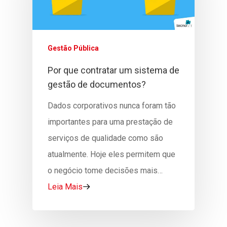
Notícias
Gráficas
EDUCAÇÃO
Contato
Impressão Térmica
Lousas Interativas
SAÚDE PÚBLICA
Gestão Pública
Fale Conosco
Acesse A Área Do 
Governo Digital
Black To Color
Impressão Docume
Por que contratar um sistema de
Sou Cliente
Onde Estamos
Almaq
Médicos
gestão de documentos?
Impressão De Prov
Quero Ser Cliente
Trabalhe Conosco
Pulseiras Hospitala
Dados corporativos nunca foram tão
Secretaria Acadêmi
importantes para uma prestação de
Digital
Etiquetas De Identif
serviços de qualidade como são
Gestão De Governa
Prontuários Digitais
atualmente. Hoje eles permitem que
Gestão Documental
o negócio tome decisões mais…
Leia Mais